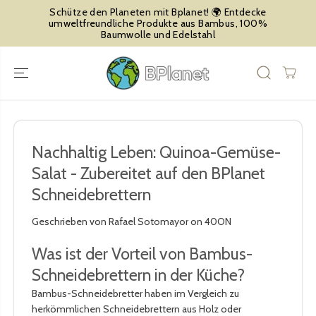
ZUM INHALT
planet! 🌍 Entdecke
🌍 Kostenfreier Versand ab 39,-€ inn
SPRINGEN
e aus Bambus, 100%
Deutschland - ab 100€ Österreich - 1
delstahl
300€ Rest der Welt
Nachhaltig Leben: Quinoa-Gemüse-
Salat - Zubereitet auf den BPlanet
Schneidebrettern
Geschrieben von Rafael Sotomayor
on
40ON
Was ist der Vorteil von Bambus-
Schneidebrettern in der Küche?
Bambus-Schneidebretter haben im Vergleich zu
herkömmlichen Schneidebrettern aus Holz oder