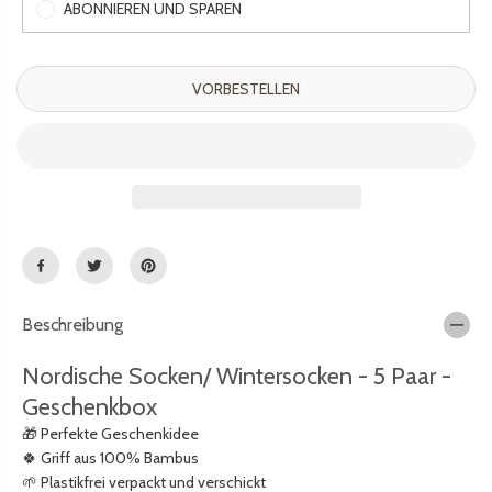
R
ABONNIEREN UND SPAREN
v
e
E
e
r
I
r
h
S
r
ö
VORBESTELLEN
i
h
n
e
g
n
e
f
r
ü
n
r
f
N
ü
o
r
r
Beschreibung
N
d
o
i
Nordische Socken/ Wintersocken - 5 Paar -
r
s
d
c
Geschenkbox
i
h
🎁 Perfekte Geschenkidee
s
e
🍀 Griff aus 100% Bambus
c
S
🌱 Plastikfrei verpackt und verschickt