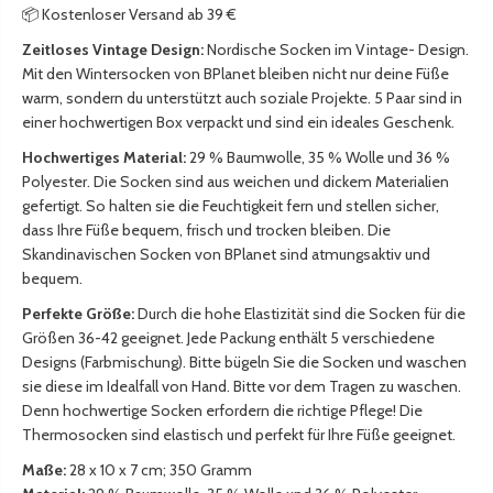
h
o
📦 Kostenloser Versand ab 39 €
e
c
Zeitloses Vintage Design:
Nordische Socken im Vintage- Design.
S
k
Mit den Wintersocken von BPlanet bleiben nicht nur deine Füße
o
e
warm, sondern du unterstützt auch soziale Projekte. 5 Paar sind in
c
n
einer hochwertigen Box verpackt und sind ein ideales Geschenk.
k
/
e
W
Hochwertiges Material:
29 % Baumwolle, 35 % Wolle und 36 %
n
o
Polyester. Die Socken sind aus weichen und dickem Materialien
/
l
gefertigt. So halten sie die Feuchtigkeit fern und stellen sicher,
W
l
dass Ihre Füße bequem, frisch und trocken bleiben. Die
o
s
Skandinavischen Socken von BPlanet sind atmungsaktiv und
l
o
bequem.
l
c
Perfekte Größe:
Durch die hohe Elastizität sind die Socken für die
s
k
Größen 36-42 geeignet. Jede Packung enthält 5 verschiedene
o
e
Designs (Farbmischung). Bitte bügeln Sie die Socken und waschen
c
n
sie diese im Idealfall von Hand. Bitte vor dem Tragen zu waschen.
k
-
Denn hochwertige Socken erfordern die richtige Pflege! Die
e
5
Thermosocken sind elastisch und perfekt für Ihre Füße geeignet.
n
P
-
a
Maße:
28 x 10 x 7 cm; 350 Gramm
5
a