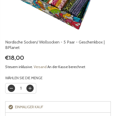
Nordische Socken/ Wollsocken - 5 Paar - Geschenkbox |
BPlanet
€18,00
R
E
Steuern inklusive.
Versand
An der Kasse berechnet
G
U
WÄHLEN SIE DIE MENGE
L
Ä
M
M
R
e
e
E
n
n
R
EINMALIGER KAUF
g
g
P
e
e