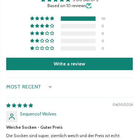
a
t
Based on 10 reviews
n
e
10
t
0
0
0
0
Write a review
SORT BY
04/30/2026
Sequenzof Wolves
Weiche Socken - Guter Preis
Die Socken sind super, ziemlich weich und der Preis ist echt