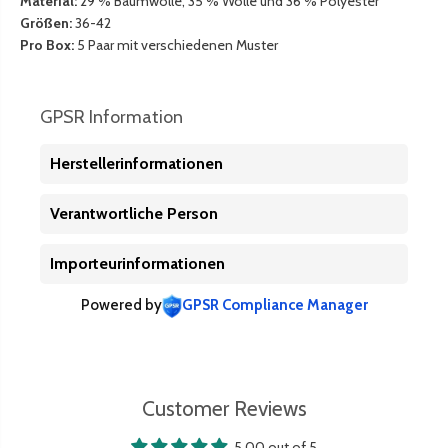
Material:
29 % Baumwolle, 35 % Wolle und 36 % Polyester
P
r
Größen:
36-42
a
-
Pro Box:
5 Paar mit verschiedenen Muster
a
G
r
e
-
s
GPSR Information
G
c
e
h
Herstellerinformationen
s
e
c
n
Verantwortliche Person
h
k
e
b
n
o
Importeurinformationen
k
x
b
|
Powered by
GPSR Compliance Manager
o
B
x
P
|
l
B
a
Customer Reviews
P
n
l
e
5.00 out of 5